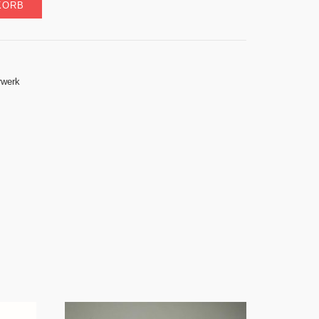
KORB
rwerk