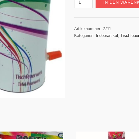
Kinderzauber
IN DEN WAREN
-
2
Tischfeuerwerke
Artikelnummer:
2711
Menge
Kategorien:
Indoorartikel
,
Tischfeue